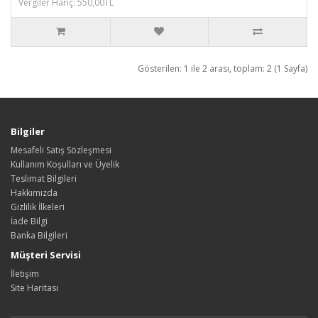
Vergiler Hariç: 550,00TL
Gösterilen: 1 ile 2 arası, toplam: 2 (1 Sayfa)
Bilgiler
Mesafeli Satış Sözleşmesi
Kullanım Koşulları ve Üyelik
Teslimat Bilgileri
Hakkımızda
Gizlilik İlkeleri
İade Bilgi
Banka Bilgileri
Müşteri Servisi
İletişim
Site Haritası