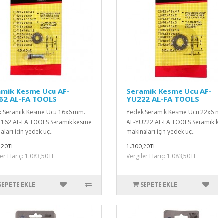
amik Kesme Ucu AF-
Seramik Kesme Ucu AF-
62 AL-FA TOOLS
YU222 AL-FA TOOLS
 Seramik Kesme Ucu 16x6 mm.
Yedek Seramik Kesme Ucu 22x6 
162 AL-FA TOOLS Seramik kesme
AF-YU222 AL-FA TOOLS Seramik 
ları için yedek uç..
makinaları için yedek uç..
,20TL
1.300,20TL
ler Hariç: 1.083,50TL
Vergiler Hariç: 1.083,50TL
SEPETE EKLE
SEPETE EKLE