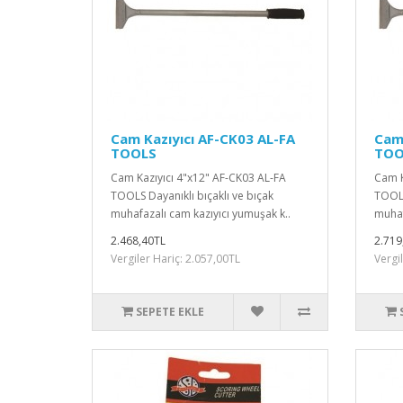
Cam Kazıyıcı AF-CK03 AL-FA
Cam 
TOOLS
TOO
Cam Kazıyıcı 4"x12" AF-CK03 AL-FA
Cam K
TOOLS Dayanıklı bıçaklı ve bıçak
TOOLS
muhafazalı cam kazıyıcı yumuşak k..
muhaf
2.468,40TL
2.719
Vergiler Hariç: 2.057,00TL
Vergi
SEPETE EKLE