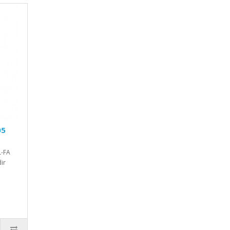
05
L-FA
ir