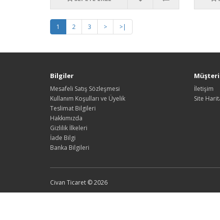
1
2
3
>
>|
Bilgiler
Müşteri 
Mesafeli Satış Sözleşmesi
İletişim
Kullanım Koşulları ve Üyelik
Site Harit
Teslimat Bilgileri
Hakkımızda
Gizlilik İlkeleri
İade Bilgi
Banka Bilgileri
Civan Ticaret © 2026