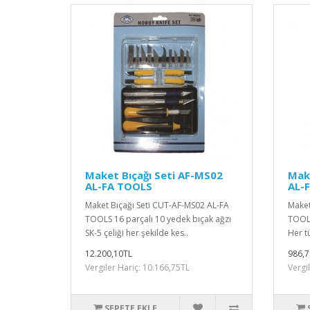
Maket Bıçağı Seti AF-MS02
Make
AL-FA TOOLS
AL-
Maket Bıçağı Seti CUT-AF-MS02 AL-FA
Maket
TOOLS 16 parçalı 10 yedek bıçak ağzı
TOOLS
SK-5 çeliği her şekilde kes..
Her tü
12.200,10TL
986,7
Vergiler Hariç: 10.166,75TL
Vergi
SEPETE EKLE