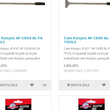
Kazıyıcı AF-CK04 AL-FA
Cam Kazıyıcı AF-CK05 AL
LS
TOOLS
azıyıcı 4"x18" AF-CK04 AL-FA
Cam Kazıyıcı 4"x21" AF-CK05 AL-
 Dayanıklı bıçaklı ve bıçak
TOOLS Dayanıklı bıçaklı ve bıçak
azalı cam kazıyıcı yumuşak k..
muhafazalı cam kazıyıcı yumuşak 
,20TL
2.805,00TL
ler Hariç: 2.266,00TL
Vergiler Hariç: 2.337,50TL
SEPETE EKLE
SEPETE EKLE