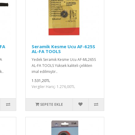
-FA
Seramik Kesme Ucu AF-625S
AL-FA TOOLS
FA
Yedek Seramık Kesme Ucu AF-ML265S
AL-FA TOOLS Yüksek kaliteli çelikten
k..
imal edilmiştir..
1.531,20TL
Vergiler Hariç: 1.276,00TL
SEPETE EKLE