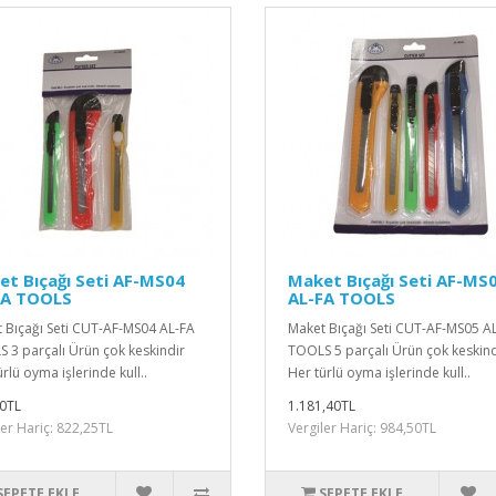
t Bıçağı Seti AF-MS04
Maket Bıçağı Seti AF-MS
FA TOOLS
AL-FA TOOLS
 Bıçağı Seti CUT-AF-MS04 AL-FA
Maket Bıçağı Seti CUT-AF-MS05 A
 3 parçalı Ürün çok keskindir
TOOLS 5 parçalı Ürün çok keskind
rlü oyma işlerinde kull..
Her türlü oyma işlerinde kull..
0TL
1.181,40TL
ler Hariç: 822,25TL
Vergiler Hariç: 984,50TL
SEPETE EKLE
SEPETE EKLE