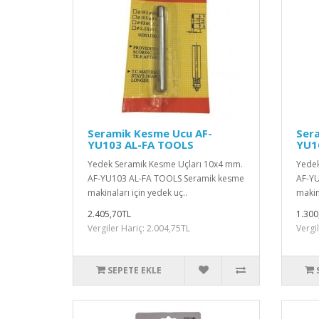
Seramik Kesme Ucu AF-
Ser
YU103 AL-FA TOOLS
YU1
Yedek Seramik Kesme Uçları 10x4 mm.
Yedek
AF-YU103 AL-FA TOOLS Seramik kesme
AF-YU
makinaları için yedek uç..
makina
2.405,70TL
1.300
Vergiler Hariç: 2.004,75TL
Vergi
SEPETE EKLE