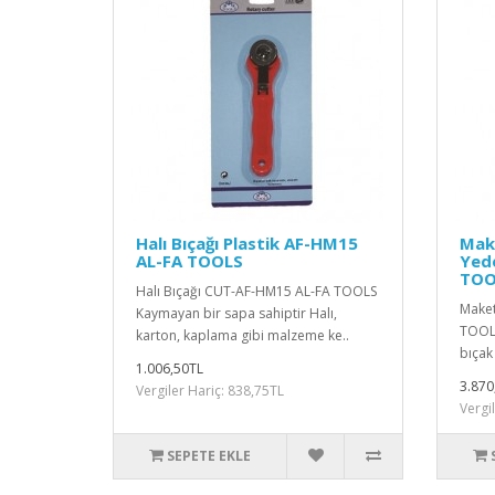
Halı Bıçağı Plastik AF-HM15
Make
AL-FA TOOLS
Yed
TOO
Halı Bıçağı CUT-AF-HM15 AL-FA TOOLS
Maket
Kaymayan bir sapa sahiptir Halı,
TOOLS 
karton, kaplama gibi malzeme ke..
bıçak
1.006,50TL
3.870
Vergiler Hariç: 838,75TL
Vergi
SEPETE EKLE