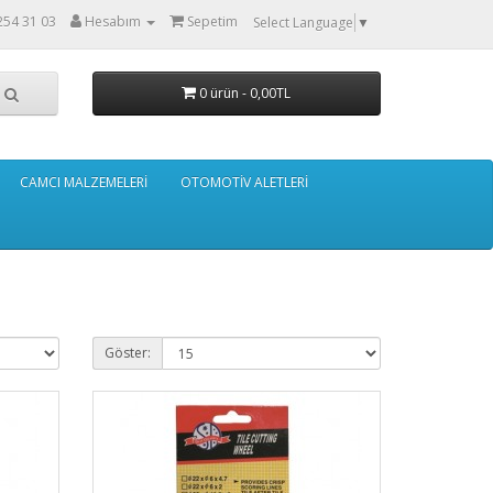
254 31 03
Hesabım
Sepetim
Select Language
▼
0 ürün - 0,00TL
CAMCI MALZEMELERİ
OTOMOTİV ALETLERİ
Göster: