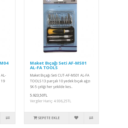
MM04
Maket Bıçağı Seti AF-MS01
AL-FA TOOLS
 AL-
Maket Bıçağı Seti CUT-AF-MS01 AL-FA
 19
TOOLS 13 parçalı 10 yedek bıçak ağzı
SK-5 çeliği her şekilde kes..
5.923,50TL
Vergiler Hariç: 4.936,25TL
SEPETE EKLE