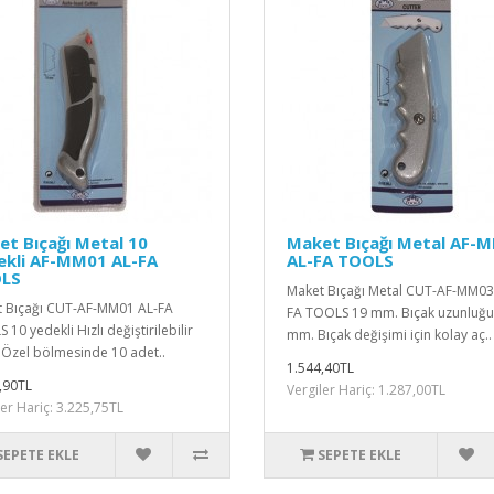
t Bıçağı Metal 10
Maket Bıçağı Metal AF-
ekli AF-MM01 AL-FA
AL-FA TOOLS
LS
Maket Bıçağı Metal CUT-AF-MM03
 Bıçağı CUT-AF-MM01 AL-FA
FA TOOLS 19 mm. Bıçak uzunluğu
10 yedekli Hızlı değiştirilebilir
mm. Bıçak değişimi için kolay aç..
 Özel bölmesinde 10 adet..
1.544,40TL
,90TL
Vergiler Hariç: 1.287,00TL
ler Hariç: 3.225,75TL
SEPETE EKLE
SEPETE EKLE