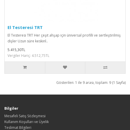
El Testeresi TRT
El Testeresi TRT Her çeşit ahşap için üniversal profilli ve sertleştirilmiş
dişler Uzun süre keskinl..
5.415,30TL
Vergiler Hariç: 4.512,75TL
Gösterilen: 1 ile 9 arası, toplam: 9 (1 Sayfa)
Bilgiler
Mesafeli Satış Sözleşmesi
Kullanım Koşulları ve Üyelik
Teslimat Bilgileri