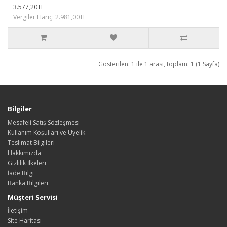
3.577,20TL
Vergiler Hariç: 2.981,00TL
Gösterilen: 1 ile 1 arası, toplam: 1 (1 Sayfa)
Bilgiler
Mesafeli Satış Sözleşmesi
Kullanım Koşulları ve Üyelik
Teslimat Bilgileri
Hakkımızda
Gizlilik İlkeleri
İade Bilgi
Banka Bilgileri
Müşteri Servisi
İletişim
Site Haritası